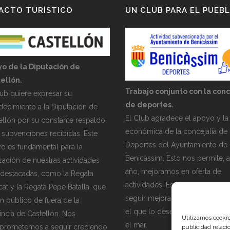
ACTO TURÍSTICO
UN CLUB PARA EL PUEB
o de la Diputación de
ellón.
Trabajo conjunto con la conc
lub quiere expresar su
de deportes.
decimiento a la Diputación de
El Club agradece el apoyo y la
ellón por su constante respaldo
económica de la concejalía de
s subvenciones recibidas. Este
Deportes del Ayuntamiento de
o es fundamental para la
Benicàssim. Esto nos permite, 
ización de nuestras actividades
año, mejoramos en oferta de
destacadas, como la Regata
actividades. Esperamos, en el f
cat y la Regata Pepe Batalla, que
seguir mejorando para acercar
en público de fuera de la
el que lo desee al mundo de la
incia de Castellón. Nos
Utilizamos cookie
el mar.
rometemos a seguir creciendo
publicidad relaci