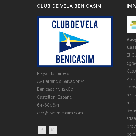
CLUB DE VELA BENICASIM
IMP
Apoy
Cast
El C
agra
Cast
Playa Els Terrers,
y la
Av Ferrandis Salvador 51
apoy
Benicàssim, 12560
real
Castellón, España.
más 
647680651
Beni
cvb@cvbenicasim.com
atra
prov
comp