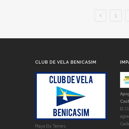
1
CLUB DE VELA BENICASIM
IMP
Apoy
Cast
El C
agra
Cast
Playa Els Terrers,