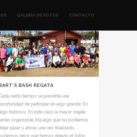
IOS
GALERÍA DE FOTOS
CONTACTO
BART’S BASH REGATA
Cada cierto tiempo se presenta una
oportunidad de participar en algo grande. En
algo histórico. En este caso la mayor regata
jamás organizada. Era algo que no podíamos
dejar pasar y ahora, una vez finalizado,
podemos decir que hemos dejado el listón