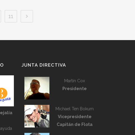
11
LO
JUNTA DIRECTIVA
Martín Cox
Presidente
Michael Ten Bokum
ejalía
Vicepresidente
Capitán de Flota
 ayuda