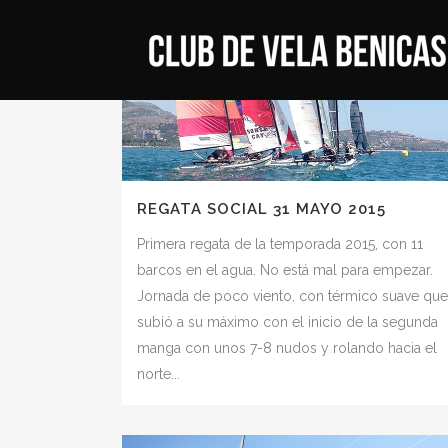
REGATA SOCIAL 31 MAYO 2015
Primera regata de la temporada 2015, con 11
barcos en el agua. No está mal para empezar.
Jornada de poco viento, con térmico suave que
subió a su máximo con el inicio de la segunda
manga con unos 7-8 nudos y rolando hacia el
norte...