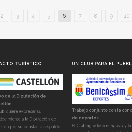
2
3
4
5
6
7
8
9
10
ACTO TURÍSTICO
UN CLUB PARA EL PUEB
o de la Diputación de
ellón.
Trabajo conjunto con la conc
lub quiere expresar su
de deportes.
decimiento a la Diputación de
El Club agradece el apoyo y la
ellón por su constante respaldo