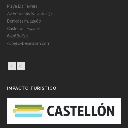
Playa Els Terrers,
Av Ferrandis Salvador 51
Benicàssim, 12560
Castellón, España.
647680651
cvb@cvbenicasim.com
IMPACTO TURÍSTICO