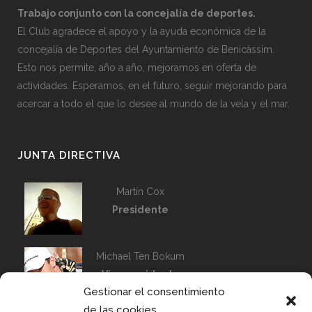
Trabajo conjunto con la concejalía de deportes.
El Club agradece el apoyo y la ayuda económica de la
concejalía de Deportes del Ayuntamiento de Benicàssim.
Esto nos permite, año a año, mejoramos en oferta de
actividades. Esperamos, en el futuro, seguir mejorando para
acercar a todo el que lo desee al mundo de la vela y el mar.
JUNTA DIRECTIVA
Martín Cox
Presidente
Michael Ten Bokum
Vicepresidente
Gestionar el consentimiento
Capitán de Flota
de las cookies