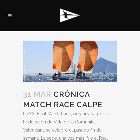
31 MAR
CRÓNICA
MATCH RACE CALPE
La XXI Final Match Race, organizada por la
Federación de Vela de la Comunitat
Valenciana se celebró el pasado fin de
semana. La sede, una vez más, fue el Real