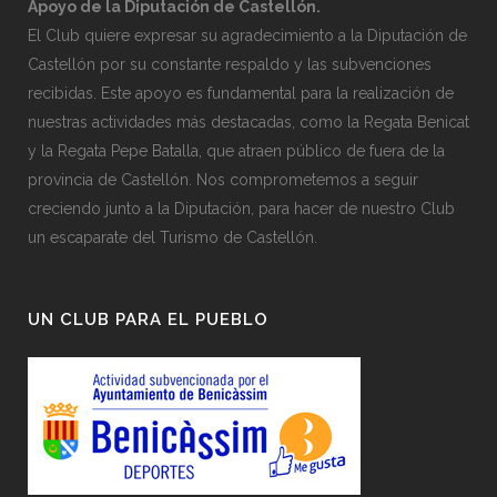
Apoyo de la Diputación de Castellón.
El Club quiere expresar su agradecimiento a la Diputación de
Castellón por su constante respaldo y las subvenciones
recibidas. Este apoyo es fundamental para la realización de
nuestras actividades más destacadas, como la Regata Benicat
y la Regata Pepe Batalla, que atraen público de fuera de la
provincia de Castellón. Nos comprometemos a seguir
creciendo junto a la Diputación, para hacer de nuestro Club
un escaparate del Turismo de Castellón.
UN CLUB PARA EL PUEBLO