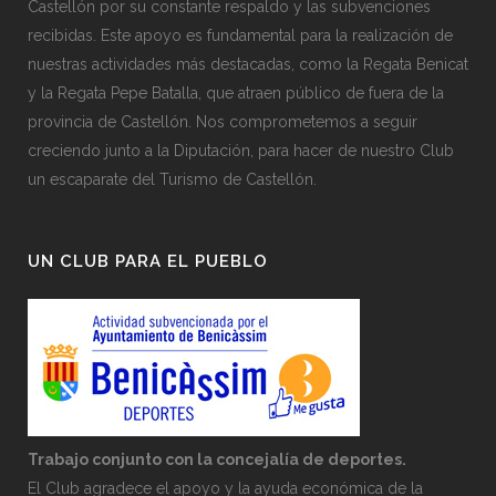
Castellón por su constante respaldo y las subvenciones
recibidas. Este apoyo es fundamental para la realización de
nuestras actividades más destacadas, como la Regata Benicat
y la Regata Pepe Batalla, que atraen público de fuera de la
provincia de Castellón. Nos comprometemos a seguir
creciendo junto a la Diputación, para hacer de nuestro Club
un escaparate del Turismo de Castellón.
UN CLUB PARA EL PUEBLO
Trabajo conjunto con la concejalía de deportes.
El Club agradece el apoyo y la ayuda económica de la