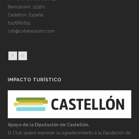
Benicàssim, 12560
Castellón, España.
647680651
cvb@cvbenicasim.com
IMPACTO TURÍSTICO
Apoyo de la Diputación de Castellón.
El Club quiere expresar su agradecimiento a la Diputación de