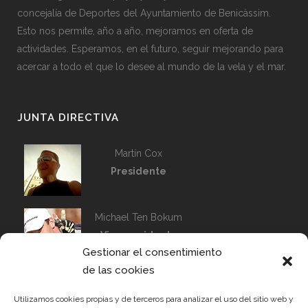
concejalía de Deportes del Ayuntamiento de Benicàssim.
Esto nos permite, año a año, mejoramos en oferta de
actividades. Esperamos, en el futuro, seguir mejorando para
acercar a todo el que lo desee al mundo de la vela y el mar.
JUNTA DIRECTIVA
Martín Cox
Presidente
Michael Ten Bokum
Vicepresidente
Gestionar el consentimiento
Capitán de Flota
de las cookies
Alfredo Merchán
Tesorero
Utilizamos cookies propias y de terceros para analizar el uso del sitio web y