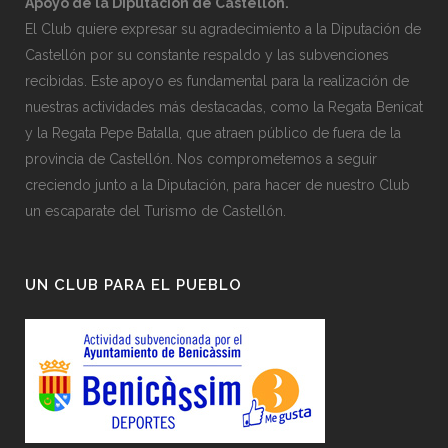
Apoyo de la Diputación de Castellón.
El Club quiere expresar su agradecimiento a la Diputación de
Castellón por su constante respaldo y las subvenciones
recibidas. Este apoyo es fundamental para la realización de
nuestras actividades más destacadas, como la Regata Benicat
y la Regata Pepe Batalla, que atraen público de fuera de la
provincia de Castellón. Nos comprometemos a seguir
creciendo junto a la Diputación, para hacer de nuestro Club
un escaparate del Turismo de Castellón.
UN CLUB PARA EL PUEBLO