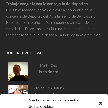
Trabajo conjunto con la concejalía de deportes.
El Club agradece el apoyo y la ayuda económica de la
concejalía de Deportes del Ayuntamiento de Benicàssim.
Esto nos permite, año a año, mejoramos en oferta de
actividades. Esperamos, en el futuro, seguir mejorando para
acercar a todo el que lo desee al mundo de la vela y el mar.
JUNTA DIRECTIVA
Martín Cox
Presidente
Michael Ten Bokum
Vicepresidente
Gestionar el consentimiento
Capitán de Flota
de las cookies