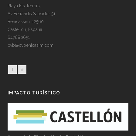
Playa Els Terrers,
Av Ferrandis Salvador 51
Benicàssim, 12560
Castellón, España.
647680651
cvb@cvbenicasim.com
IMPACTO TURÍSTICO