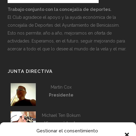
Trabajo conjunto con la concejalía de deportes.
El Club agradece el apoyo y la ayuda económica de la
concejalía de Deportes del Ayuntamiento de Benicàssim.
Esto nos permite, año a año, mejoramos en oferta de
actividades. Esperamos, en el futuro, seguir mejorando para
acercar a todo el que lo desee al mundo de la vela y el mar.
JUNTA DIRECTIVA
Martín Cox
Presidente
Michael Ten Bokum
Vicepresidente
Gestionar el consentimiento
Capitán de Flota