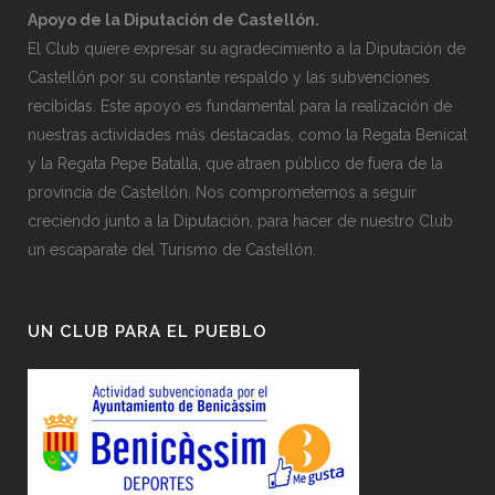
Apoyo de la Diputación de Castellón.
El Club quiere expresar su agradecimiento a la Diputación de
Castellón por su constante respaldo y las subvenciones
recibidas. Este apoyo es fundamental para la realización de
nuestras actividades más destacadas, como la Regata Benicat
y la Regata Pepe Batalla, que atraen público de fuera de la
provincia de Castellón. Nos comprometemos a seguir
creciendo junto a la Diputación, para hacer de nuestro Club
un escaparate del Turismo de Castellón.
UN CLUB PARA EL PUEBLO