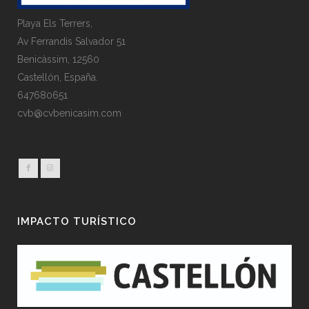
Playa Els Terrers,
Av Ferrandis Salvador 51
Benicàssim, 12560
Castellón, España.
647680651
cvb@cvbenicasim.com
IMPACTO TURÍSTICO