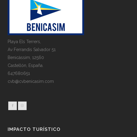
Playa Els Terrers,
Av Ferrandis Salvador 51
Benicàssim, 12560
Castellón, España.
647680651
cvb@cvbenicasim.com
IMPACTO TURÍSTICO