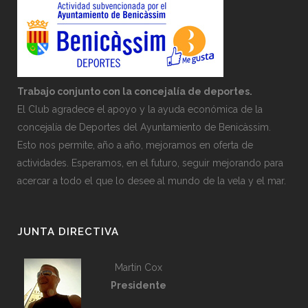
Trabajo conjunto con la concejalía de deportes.
El Club agradece el apoyo y la ayuda económica de la
concejalía de Deportes del Ayuntamiento de Benicàssim.
Esto nos permite, año a año, mejoramos en oferta de
actividades. Esperamos, en el futuro, seguir mejorando para
acercar a todo el que lo desee al mundo de la vela y el mar.
JUNTA DIRECTIVA
Martín Cox
Presidente