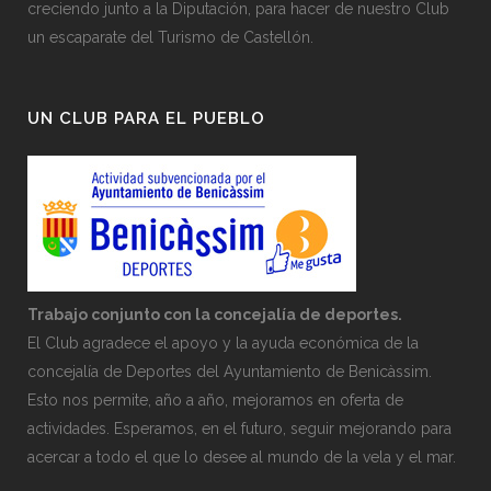
creciendo junto a la Diputación, para hacer de nuestro Club
un escaparate del Turismo de Castellón.
UN CLUB PARA EL PUEBLO
Trabajo conjunto con la concejalía de deportes.
El Club agradece el apoyo y la ayuda económica de la
concejalía de Deportes del Ayuntamiento de Benicàssim.
Esto nos permite, año a año, mejoramos en oferta de
actividades. Esperamos, en el futuro, seguir mejorando para
acercar a todo el que lo desee al mundo de la vela y el mar.