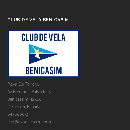
CLUB DE VELA BENICASIM
Playa Els Terrers,
Av Ferrandis Salvador 51
Benicàssim, 12560
Castellón, España.
647680651
cvb@cvbenicasim.com