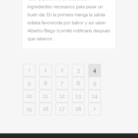
ingredientes necesarios para pasar un
buen día. En la primera manga la salida
estaba favorecida por babor y así salen
Alberto/Bego (comité notificaría después
que salieron...
1
2
3
4
5
6
7
8
9
10
11
12
13
14
15
16
17
18